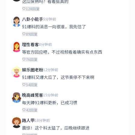
这瓜保熟吗？看着挺真的
128
回复
八卦小能手
5分钟前
91爆料的消息一向很准，我先信了
89
回复
理性看客
8分钟前
等官方回应吧，不过视频看着确实有点东西
76
回复
娱乐圈老粉
12分钟前
91爆料又爆大瓜了，这节奏停不下来啊
54
回复
晚高峰常客
15分钟前
每天蹲91爆料更新，已成习惯
42
回复
路人甲
18分钟前
震惊！这个料太猛了，瓜晚继续跟进