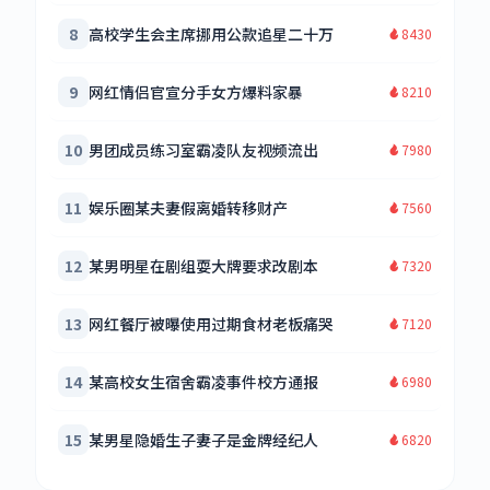
8
高校学生会主席挪用公款追星二十万
8430
9
网红情侣官宣分手女方爆料家暴
8210
10
男团成员练习室霸凌队友视频流出
7980
11
娱乐圈某夫妻假离婚转移财产
7560
12
某男明星在剧组耍大牌要求改剧本
7320
13
网红餐厅被曝使用过期食材老板痛哭
7120
14
某高校女生宿舍霸凌事件校方通报
6980
15
某男星隐婚生子妻子是金牌经纪人
6820