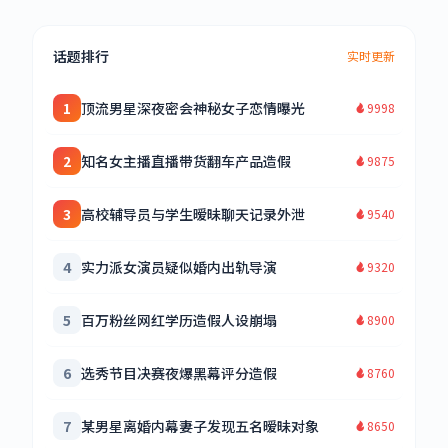
话题排行
实时更新
1
顶流男星深夜密会神秘女子恋情曝光
9998
2
知名女主播直播带货翻车产品造假
9875
3
高校辅导员与学生暧昧聊天记录外泄
9540
4
实力派女演员疑似婚内出轨导演
9320
5
百万粉丝网红学历造假人设崩塌
8900
6
选秀节目决赛夜爆黑幕评分造假
8760
7
某男星离婚内幕妻子发现五名暧昧对象
8650