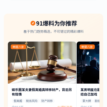
91爆料为你推荐
基于热门趋势精选，不可错过的精彩爆料
明星八卦
明星八卦
娱乐圈某夫妻假离婚真转移财产，背后另
某男明星在剧组
有隐情
给自己加戏
假离婚
税务风险
财产转移
耍大牌
剧组
98.0万
91爆料独家
86.5万