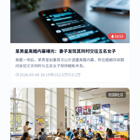
8650
某男星离婚内幕曝光：妻子发现其同时交往五名女子
离婚一年后，某男星前妻首次公开透露离婚内幕，称在婚姻存续期
间发现丈夫同时与五名女子保持暧昧关系。
2026-05-08 20:15
152.0万
3.2万
校园吃瓜