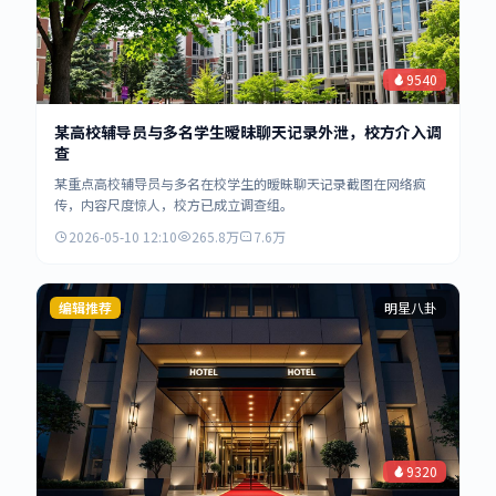
9540
某高校辅导员与多名学生暧昧聊天记录外泄，校方介入调
查
某重点高校辅导员与多名在校学生的暧昧聊天记录截图在网络疯
传，内容尺度惊人，校方已成立调查组。
2026-05-10 12:10
265.8万
7.6万
编辑推荐
明星八卦
9320