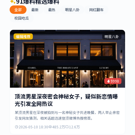
91爆料精选爆料
全部
最新
最热
明星八卦
网红翻车
校园吃瓜
编辑推荐
明星八卦
9998
顶流男星深夜密会神秘女子，疑似新恋情曝
光引发全网热议
某顶流男星在深夜被拍到与一名神秘女子共进晚餐，两人举止亲密
引发网友猜测，相关话题迅速登顶微博热搜榜首。
2026-05-10 18:30
485.2万
12.6万