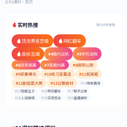
91爆料
首页
实时热搜
每5分钟更新
顶流男星恋情
网红翻车
高校丑闻
#4
婚内出轨
#5
学历造假
#6
选秀黑幕
#7
离婚内幕
#8
挪用公款
#9
家暴曝光
#10
练习室霸凌
#11
假离婚
#12
剧组耍大牌
#13
过期食材
#14
宿舍霸凌
#15
隐婚生子
#16
带货翻车
#17
聊天记录
#18
人设崩塌
#19
深夜密会
#20
直播被封