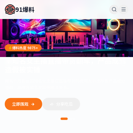
91爆料
爆料热度 9875+
某知名女主播直播带货翻车，产品成分
造假被实锤
拥有千万粉丝的知名女主播在直播带货时被网友扒出所售产品成分
造假，品牌方紧急发声明撇清关系。
立即围观
分享吃瓜